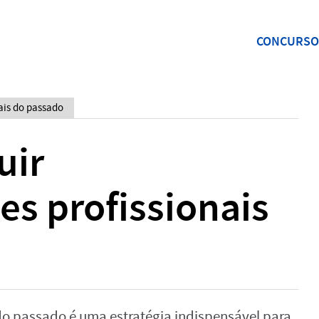
CONCURSO
ais do passado
uir
s profissionais
o passado é uma estratégia indispensável para