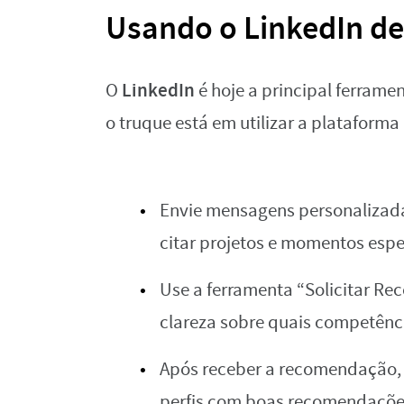
Usando o LinkedIn de
LinkedIn
O
é hoje a principal ferrame
o truque está em utilizar a plataforma
Envie mensagens personalizada
citar projetos e momentos espe
Use a ferramenta “Solicitar R
clareza sobre quais competênci
Após receber a recomendação, d
perfis com boas recomendações